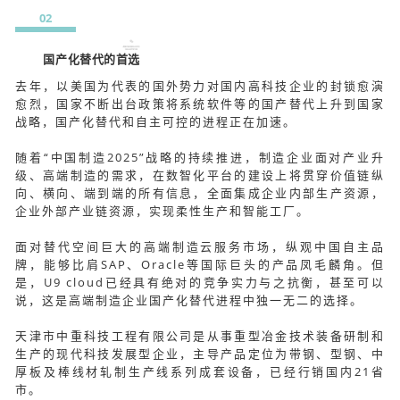
02
国产化替代的首选
去年，以美国为代表的国外势力对国内高科技企业的封锁愈演
愈烈，国家不断出台政策将系统软件等的国产替代上升到国家
战略，国产化替代和自主可控的进程正在加速。
随着“中国制造2025”战略的持续推进，制造企业面对产业升
级、高端制造的需求，在数智化平台的建设上将贯穿价值链纵
向、横向、端到端的所有信息，全面集成企业内部生产资源，
企业外部产业链资源，实现柔性生产和智能工厂。
面对替代空间巨大的高端制造云服务市场，纵观中国自主品
牌，能够比肩SAP、Oracle等国际巨头的产品凤毛麟角。但
是，U9 cloud已经具有绝对的竞争实力与之抗衡，甚至可以
说，这是高端制造企业国产化替代进程中独一无二的选择。
天津市中重科技工程有限公司是从事重型冶金技术装备研制和
生产的现代科技发展型企业，主导产品定位为带钢、型钢、中
厚板及棒线材轧制生产线系列成套设备，已经行销国内21省
市。