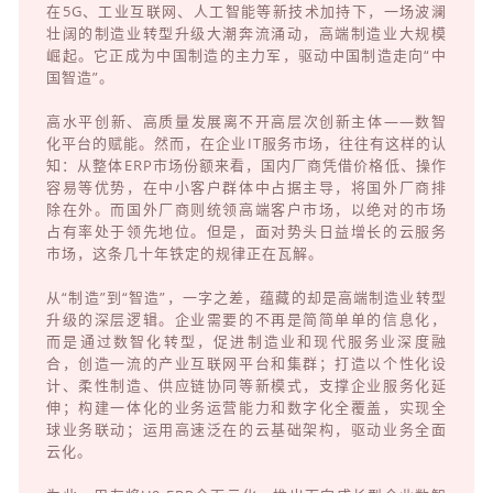
在5G、工业互联网、人工智能等新技术加持下，一场波澜
壮阔的制造业转型升级大潮奔流涌动，高端制造业大规模
崛起。它正成为中国制造的主力军，驱动中国制造走向“中
国智造”。
高水平创新、高质量发展离不开高层次创新主体——数智
化平台的赋能。然而，在企业IT服务市场，往往有这样的认
知：从整体ERP市场份额来看，国内厂商凭借价格低、操作
容易等优势，在中小客户群体中占据主导，将国外厂商排
除在外。而国外厂商则统领高端客户市场，以绝对的市场
占有率处于领先地位。但是，面对势头日益增长的云服务
市场，这条几十年铁定的规律正在瓦解。
从“制造”到“智造”，一字之差，蕴藏的却是高端制造业转型
升级的深层逻辑。企业需要的不再是简简单单的信息化，
而是通过数智化转型，促进制造业和现代服务业深度融
合，创造一流的产业互联网平台和集群；打造以个性化设
计、柔性制造、供应链协同等新模式，支撑企业服务化延
伸；构建一体化的业务运营能力和数字化全覆盖，实现全
球业务联动；运用高速泛在的云基础架构，驱动业务全面
云化。