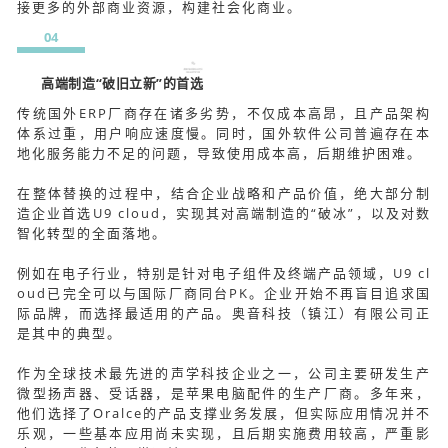
接更多的外部商业资源，构建社会化商业。
04
高端制造“破旧立新”的首选
传统国外ERP厂商存在诸多劣势，不仅成本高昂，且产品架构
体系过重，用户响应速度慢。同时，国外软件公司普遍存在本
地化服务能力不足的问题，导致使用成本高，后期维护困难。
在整体替换的过程中，结合企业战略和产品价值，绝大部分制
造企业首选U9 cloud，实现其对高端制造的“破冰”，以及对数
智化转型的全面落地。
例如在电子行业，特别是针对电子组件及终端产品领域，U9 cl
oud已完全可以与国际厂商同台PK。企业开始不再盲目追求国
际品牌，而选择最适用的产品。奥音科技（镇江）有限公司正
是其中的典型。
作为全球技术最先进的声学科技企业之一，公司主要研发生产
微型扬声器、受话器，是苹果电脑配件的生产厂商。多年来，
他们选择了Oralce的产品支撑业务发展，但实际应用情况并不
乐观，一些基本应用尚未实现，且后期实施费用较高，严重影