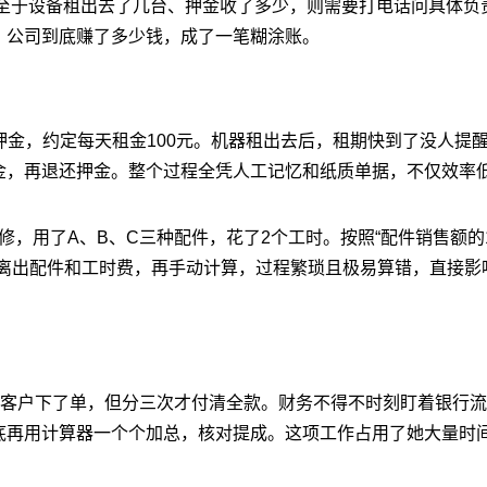
，至于设备租出去了几台、押金收了多少，则需要打电话问具体负
，公司到底赚了多少钱，成了一笔糊涂账。
元押金，约定每天租金100元。机器租出去后，租期快到了没人提
金，再退还押金。整个过程全凭人工记忆和纸质单据，不仅效率
修，用了A、B、C三种配件，花了2个工时。按照“配件销售额的10
剥离出配件和工时费，再手动计算，过程繁琐且极易算错，直接影
个客户下了单，但分三次才付清全款。财务不得不时刻盯着银行
底再用计算器一个个加总，核对提成。这项工作占用了她大量时