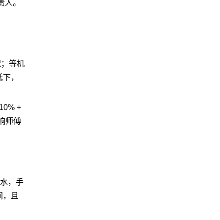
责人。
醒；等机
低下，
% +
响师傅
流水，手
间，且