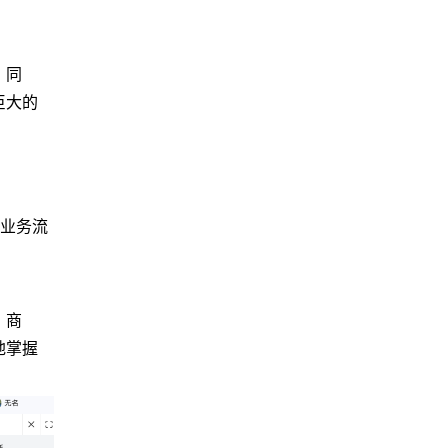
。同
巨大的
现业务流
、商
地掌握