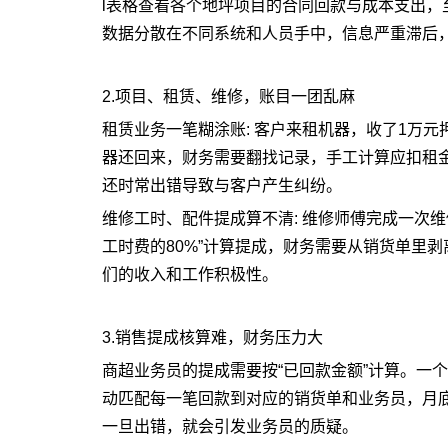
l表格查看各个地坪项目的合同回款与成本支出
数据分散在不同系统和人员手中，信息严重滞后
2.项目、租赁、维修，账目一团乱麻
租赁业务一笔糊涂账: 客户来租机器，收了1万
器还回来，财务需要翻找记录，手工计算应扣租
还时常出错导致与客户产生纠纷。
维修工时、配件提成算不清: 维修师傅完成一次维
工时费的80%”计算提成，财务需要从销货单里
们的收入和工作积极性。
3.销售提成核算难，财务压力大
商超业务员的提成需要按“已回款金额”计算。一
动匹配每一笔回款到对应的销货单和业务员，月
一旦出错，就会引发业务员的质疑。