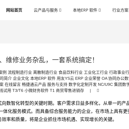
网站首页
云产品与服务
本地ERP 软件
行业方
、维修业务杂乱，一套系统搞定！
案例
流程制造行业
离散制造行业
食品饮料行业
工业化工行业
行政事业
司简介
企业文化
本地ERP 软件
用友YS云 ERP
企业荣誉
OA 协同办公
案
在线留言
畅捷通云产品
服务与支持
数字化定制开发
NC/U9C 集团数
线试用
T3/T6 小微财务软件
T1 商贸零售进销存
|
式向数智化转型的关键时期。客户需求日益多样化，从单一的产
”的一体化服务模式。而具备综合服务能力的企业，在市场上具有更
务效率和质量，将是企业抓住市场机遇、实现增长的关键。