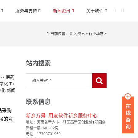
案
服务与支持
新闻资讯
关于我们
当前位置：
新闻资讯
>
行业动态
>
站内搜索
行业
医药
数字化
T+
字化
新闻
联系信息
品采购
新乡万景_用友软件新乡服务中心
强的竞
地址：河南省新乡市市辖区高新区创业路1号园创
新楼一层IIA01-02房
电话：17703731969