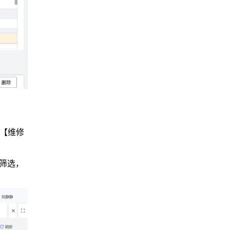
的【维修
筛选，