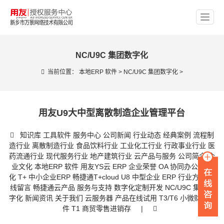
NC/U9C 集团数字化
当前位置：
本地ERP 软件
>
NC/U9C 集团数字化
>
用友U9大中型离散制造企业管理平台
知识库
工具软件
服务中心
公司新闻
行业动态
经典案例
流程制
造行业
离散制造行业
食品饮料行业
工业化工行业
行政事业行业
医
药流通行业
现代服务行业
地产建筑行业
云产品与服务
公司简介
企
业文化
本地ERP 软件
用友YS云 ERP
企业荣誉
OA 协同办公数字
化
T+ 中小企业ERP
畅捷通T+cloud
U8 中型企业 ERP
行业方案
在
线留言
畅捷通云产品
服务与支持
数字化定制开发
NC/U9C 集团数
字化
新闻资讯
关于我们
云服务器
产品在线试用
T3/T6 小微财务软
件
T1 商贸零售进销存
|