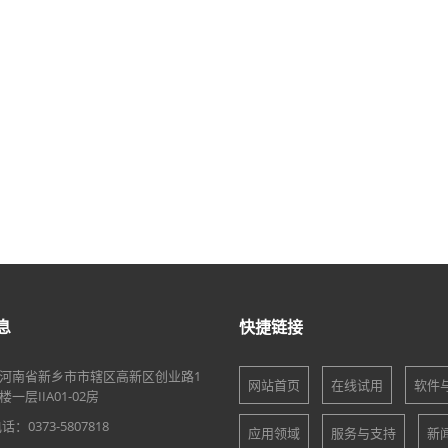
息
快捷链接
河南省新乡市市辖区高新区创业路1
网站首页
在线试用
软件
一层IIA01-02房
：0373-5807818
应用领域
服务与支持
新