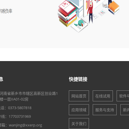
息
快捷链接
河南省新乡市市辖区高新区创业路1
网站首页
在线试用
软件
一层IIA01-02房
：0373-5807818
应用领域
服务与支持
新
：17703731969
关于我们
：wanjing@xxerp.org