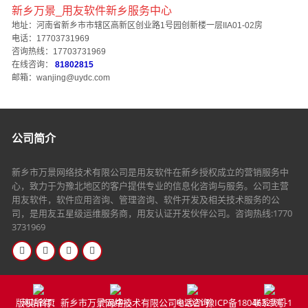
新乡万景_用友软件新乡服务中心
地址：河南省新乡市市辖区高新区创业路1号园创新楼一层IIA01-02房
电话：17703731969
咨询热线：17703731969
在线咨询：
81802815
邮箱：wanjing@uydc.com
公司简介
新乡市万景网络技术有限公司是用友软件在新乡授权成立的营销服务中
心，致力于为豫北地区的客户提供专业的信息化咨询与服务。公司主营
用友软件，软件应用咨询、管理咨询、软件开发及相关技术服务的公
司，是用友五星级运维服务商，用友认证开发伙伴公司。咨询热线:1770
3731969
版权所有：新乡市万景网络技术有限公司©2021
豫ICP备18046327号-1
网站首页
产品中心
电话咨询
联系我们