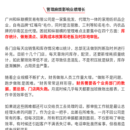
管理麻烦影响业绩增长
广州和纵联横贸易有限公司是一家集批发、代理为一体的家用纺织品企
业，自有品牌“红嘴鸟”毛巾，同时是洁丽雅、三利等知名毛巾、内衣品
牌的华南区总代理。困扰和纵联横的管理难点主要集中在四个方面：
库
存统计、做账清点、采购成本核算和老板及时异地审批。
各门店每天出销售和库存情况难以统计，总部无法做到判断及时并进行
补充。目前十几个门店，每天靠询问库存，配货，还要新增耗损量统
计，如此繁琐效率低不说，还导致信息混乱，不是积压就是缺货，库存
逐渐臃肿，占用资金严重。
随着企业规模不断扩大，财务做账人员工作量大增。“做账不是问题，
跑步做账是困难。”财务常常这样形容。
财务需要各个业务部门的数
据，要总部、门店两头跑。
月底时候几乎每天都要加班做账出报表，工
作辛苦效率低下。
如果说这些困难都还可以交给员工去处理的话，那审批工作就是最让总
经理头疼的问题了。作为企业一把手，出差在所难免，一月不回公司是
常有的事。但每次回来，所有积压的单据都涌到面前，不仅影响了审批
效率，有时候还引起客户不满丢失订单。电话审批虽然省事，但极易造
成失误和混乱。