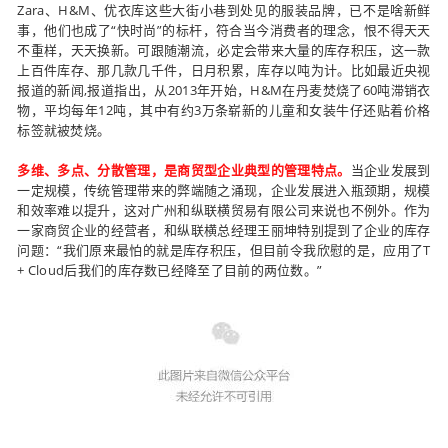
Zara
、
H&M
、优衣库这些大街小巷到处见的服装品牌，已不是啥新鲜
事，他们也成了“快时尚”的标杆，符合当今消费者的理念，恨不得天天
不重样，天天换新。可跟随潮流，必定会带来大量的库存积压，这一款
上百件库存、那几款几千件，日月积累，库存以吨为计。比如最近央视
报道的新闻
,
报道指出，从
2013
年开始，
H&M
在丹麦焚烧了
60
吨滞销衣
物，平均每年
12
吨，其中有约
3
万条崭新的儿童和女装牛仔还贴着价格
标签就被焚烧。
多维、多点、分散管理，是商贸型企业典型的管理特点。
当企业发展到
一定规模，传统管理带来的弊端随之涌现，企业发展进入瓶颈期，规模
和效率难以提升，这对广州和纵联横贸易有限公司来说也不例外。作为
一家商贸企业的经营者，和纵联横总经理王丽坤特别提到了企业的库存
问题：“我们原来最怕的就是库存积压，但目前令我欣慰的是，应用了T
+ Cloud后我们的库存数已经降至了目前的两位数。”