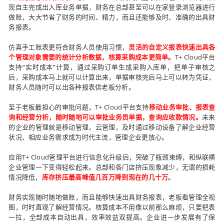
现自主完成出入库业务单据，财务在总部甚至可以在家登录浏览器进行
做账，大大节省了财务的时间、精力，而且还能够及时、准确的出具财
务报表。
仿真手工账表更符合财务人员使用习惯，
灵活的自定义报表快速出具各
个管理对象需要的统计分析数据，核算采购成本更简单。
T+ Cloud平台
支持“实时成本”计算，通过采购订单生成采购入库单，把单子审核之
后，采购成本马上就可以计算出来，单据审核完后马上可以转为凭证，
财务人员随时可以出各种报表供老板分析。
至于老板最担心的审批问题，T+ Cloud平台支持
移动业务审批、报表查
询和经营分析，随时随地可以审批业务员单据，查询应收款情况。
未来
的企业的管理就是移动管理，云管理，及时通过移动设备了解企业经营
状况、相应业务需求成为时代主流，管理企业更放心。
应用T+ Cloud管理平台进行信息化升级后，突破了瓶颈束缚，和纵联横
企业管理一下变得轻松起来。总部和各门店挤压现象减少，无谓的损耗
情况降低，
库存挤压最高峰值几百万降到现在的几十万
。
财务实现随时随地做账，而且能够快速出具财务报表，老板看管理全视
图，时时直观了解经营情况。核算成本不用像以前那么麻烦，只要把表
一拉，全部成本自动出具，效率效益双提高。企业进一步发展有了保