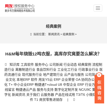
经典案例
当前位置：
新闻资讯
>
经典案例
>
H&M每年烧毁12吨衣服，高库存究竟要怎么解决？
知识库
工具软件
服务中心
公司新闻
行业动态
经典案例
流程制
造行业
离散制造行业
食品饮料行业
工业化工行业
行政事业行业
医
药流通行业
现代服务行业
地产建筑行业
云产品与服务
公司简介
企
业文化
本地ERP 软件
用友YS云 ERP
企业荣誉
OA 协同办公数字
化
T+ 中小企业ERP
畅捷通T+cloud
U8 中型企业 ERP
行业方案
在
线留言
畅捷通云产品
服务与支持
数字化定制开发
NC/U9C 集团数
字化
新闻资讯
关于我们
云服务器
产品在线试用
T3/T6 小微财务软
件
T1 商贸零售进销存
|