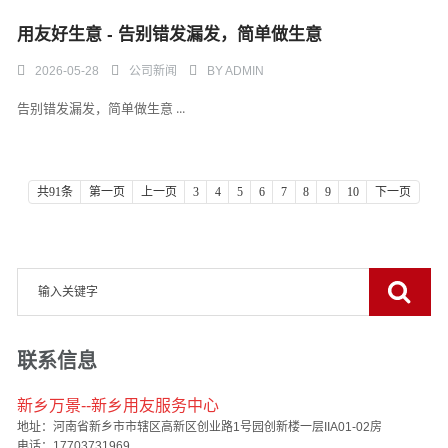
用友好生意 - 告别错发漏发，简单做生意
2026-05-28
公司新闻
BY
ADMIN
告别错发漏发，简单做生意 ...
共91条
第一页
上一页
3
4
5
6
7
8
9
10
下一页
联系信息
新乡万景--新乡用友服务中心
地址：河南省新乡市市辖区高新区创业路1号园创新楼一层IIA01-02房
电话：17703731969