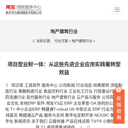
地产建筑行业
当前位置：
行业方案
>
地产建筑行业
>
项目型业财一体：从这些先进企业应用实践看转型
效益
知识库
工具软件
服务中心
公司新闻
行业动态
经典案例
流程制
造行业
离散制造行业
食品饮料行业
工业化工行业
行政事业行业
医
药流通行业
现代服务行业
地产建筑行业
云产品与服务
公司简介
企
业文化
本地ERP 软件
用友YS云 ERP
企业荣誉
OA 协同办公数字
化
T+ 中小企业ERP
畅捷通T+cloud
U8 中型企业 ERP
行业方案
在
线留言
畅捷通云产品
服务与支持
数字化定制开发
NC/U9C 集团数
字化
新闻资讯
关于我们
云服务器
产品在线试用
T3/T6 小微财务软
件
T1 商贸零售进销存
|