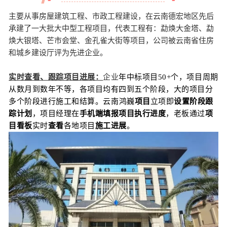
主要从事房屋建筑工程、市政工程建设，在云南德宏地区先后
承建了一大批大中型工程项目，代表工程有：勐焕大金塔、勐
焕大银塔、芒市会堂、金孔雀大街等项目，公司被云南省住房
和城乡建设厅评为先进企业。
实时查看、跟踪项目进展：
企业
年中标项目50+个，项目周期
从数月到数年不等，各项目均有四到五个阶段，大的项目分
多个阶段进行施工和结算。
云南鸿巍
项目
立项即
设置阶段跟
踪计划
，项目经理在
手机端填报项目执行进度
，老板通过
项
目看板
实时
查看
各地项目
施工进展
。