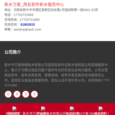
新乡万景_用友软件新乡服务中心
地址：河南省新乡市市辖区高新区创业路1号园创新楼一层IIA01-02房
电话：17703731969
咨询热线：17703731969
在线咨询：
81802815
邮箱：wanjing@uydc.com
公司简介
新乡市万景网络技术有限公司是用友软件在新乡授权成立的营销服务中
心，致力于为豫北地区的客户提供专业的信息化咨询与服务。公司主营
用友软件，软件应用咨询、管理咨询、软件开发及相关技术服务的公
司，是用友五星级运维服务商，用友认证开发伙伴公司。咨询热线:1770
3731969
版权所有：新乡市万景网络技术有限公司©2021
豫ICP备18046327号-1
网站首页
产品中心
电话咨询
联系我们