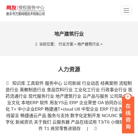
地产建筑行业
当前位置：
行业方案
>
地产建筑行业
>
人力资源
知识库
工具软件
服务中心
公司新闻
行业动态
经典案例
流程制
造行业
离散制造行业
食品饮料行业
工业化工行业
行政事业行业
医
药流通行业
现代服务行业
地产建筑行业
云产品与服务
公司简介
企
业文化
本地ERP 软件
用友YS云 ERP
企业荣誉
OA 协同办公数字
化
T+ 中小企业ERP
畅捷通T+cloud
U8 中型企业 ERP
行业方案
在
线留言
畅捷通云产品
服务与支持
数字化定制开发
NC/U9C 集团数
字化
新闻资讯
关于我们
云服务器
产品在线试用
T3/T6 小微财务软
件
T1 商贸零售进销存
|