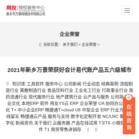
企业荣誉
当前位置：
关于我们
>
企业荣誉
>
2021年新乡万景荣获好会计易代账产品五六级城市
知识库
工具软件
服务中心
公司新闻
行业动态
经典案例
流程制
造行业
离散制造行业
食品饮料行业
工业化工行业
行政事业行业
医
药流通行业
现代服务行业
地产建筑行业
云产品与服务
公司简介
企
业文化
本地ERP 软件
用友YS云 ERP
企业荣誉
OA 协同办公数字
化
T+ 中小企业ERP
畅捷通T+cloud
U8 中型企业 ERP
行业方案
在
线留言
畅捷通云产品
服务与支持
数字化定制开发
NC/U9C 集团数
字化
新闻资讯
关于我们
云服务器
产品在线试用
T3/T6 小微财务软
件
T1 商贸零售进销存
|