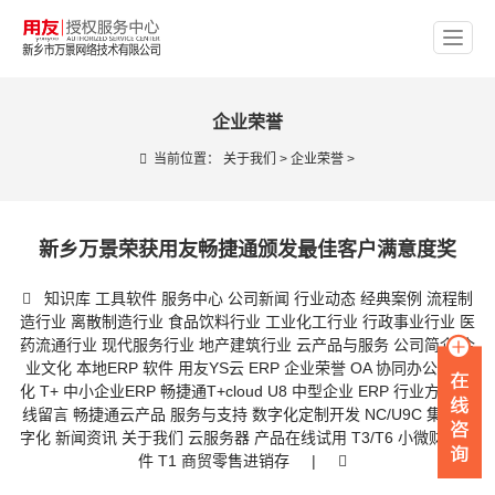
企业荣誉
当前位置：
关于我们
>
企业荣誉
>
新乡万景荣获用友畅捷通颁发最佳客户满意度奖
知识库
工具软件
服务中心
公司新闻
行业动态
经典案例
流程制
造行业
离散制造行业
食品饮料行业
工业化工行业
行政事业行业
医
药流通行业
现代服务行业
地产建筑行业
云产品与服务
公司简介
企
业文化
本地ERP 软件
用友YS云 ERP
企业荣誉
OA 协同办公数字
化
T+ 中小企业ERP
畅捷通T+cloud
U8 中型企业 ERP
行业方案
在
线留言
畅捷通云产品
服务与支持
数字化定制开发
NC/U9C 集团数
字化
新闻资讯
关于我们
云服务器
产品在线试用
T3/T6 小微财务软
件
T1 商贸零售进销存
|