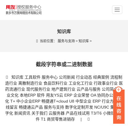
知识库
当前位置：
服务与支持
>
知识库
>
截段字符串或二进制数据
知识库
工具软件
服务中心
公司新闻
行业动态
经典案例
流程制
造行业
离散制造行业
食品饮料行业
工业化工行业
行政事业行业
医
药流通行业
现代服务行业
地产建筑行业
云产品与服务
公司简介
企
业文化
本地ERP 软件
用友YS云 ERP
企业荣誉
OA 协同办公数字
化
T+ 中小企业ERP
畅捷通T+cloud
U8 中型企业 ERP
行业方案
在
线留言
畅捷通云产品
服务与支持
数字化定制开发
NC/U9C 集团数
字化
新闻资讯
关于我们
云服务器
产品在线试用
T3/T6 小微财务软
件
T1 商贸零售进销存
|