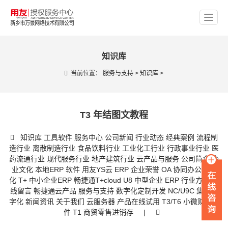
知识库
当前位置：
服务与支持
>
知识库
>
T3 年结图文教程
知识库
工具软件
服务中心
公司新闻
行业动态
经典案例
流程制
造行业
离散制造行业
食品饮料行业
工业化工行业
行政事业行业
医
药流通行业
现代服务行业
地产建筑行业
云产品与服务
公司简介
企
业文化
本地ERP 软件
用友YS云 ERP
企业荣誉
OA 协同办公数字
化
T+ 中小企业ERP
畅捷通T+cloud
U8 中型企业 ERP
行业方案
在
线留言
畅捷通云产品
服务与支持
数字化定制开发
NC/U9C 集团数
字化
新闻资讯
关于我们
云服务器
产品在线试用
T3/T6 小微财务软
件
T1 商贸零售进销存
|