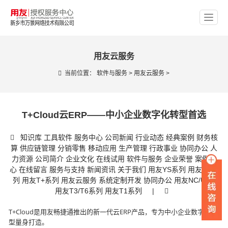
用友云服务
当前位置：
软件与服务
>
用友云服务
>
T+Cloud云ERP——中小企业数字化转型首选
知识库
工具软件
服务中心
公司新闻
行业动态
经典案例
财务核
算
供应链管理
分销零售
移动应用
生产管理
行政事业
协同办公
人
力资源
公司简介
企业文化
在线试用
软件与服务
企业荣誉
案例中
心
在线留言
服务与支持
新闻资讯
关于我们
用友YS系列
用友U8系
列
用友T+系列
用友云服务
系统定制开发
协同办公
用友NC/U9C
用友T3/T6系列
用友T1系列
|
T+Cloud是用友畅捷通推出的新一代云ERP产品，专为中小企业数字化转
型量身打造。