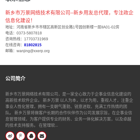
新乡市万景网络技术有限公司--新乡用友总代理，专注政企
信息化建设！
地址：河南省新乡市市辖区高新区创业路1号园创新楼一层IIA01-02房
电话：0373-5807818
咨询热线：17703731969
在线咨询：
81802815
邮箱：wanjing@xxerp.org
公司简介
新乡市万景网络技术有限公司，是一家全心致力于企事业信息化建设的
高新技术软件企业。 新乡万景 以人为本，以才为用，重视人才，注重企
事业人性化管理，拥有一支朝气蓬勃、锐意进取、充满工作热情的团
队。 新乡万景将做客户长期的合作伙伴作为公司发展宗旨，在企事业信
息管理领域，为客户提供专业的财务、业务一体化解决方案，以及卓越
的技术支持服务。 在管理软...