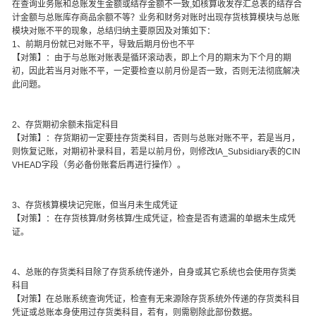
在查询业务账和总账发生金额或结存金额不一致,如核算收发存汇总表的结存合
计金额与总账库存商品余额不等？业务和财务对账时出现存货核算模块与总账
模块对账不平的现象，总结归纳主要原因及对策如下：
1、前期月份就已对账不平，导致后期月份也不平
【对策】：由于与总账对账表是循环滚动表，即上个月的期末为下个月的期
初，因此若当月对账不平，一定要检查以前月份是否一致，否则无法彻底解决
此问题。
2、存货期初余额未指定科目
【对策】：存货期初一定要挂存货类科目，否则与总账对账不平，若是当月，
则恢复记账，对期初补录科目，若是以前月份，则修改IA_Subsidiary表的CIN
VHEAD字段（务必备份账套后再进行操作）。
3、存货核算模块记完账，但当月未生成凭证
【对策】：在存货核算/财务核算/生成凭证，检查是否有遗漏的单据未生成凭
证。
4、总账的存货类科目除了存货系统传递外，自身或其它系统也会使用存货类
科目
【对策】在总账系统查询凭证，检查有无来源除存货系统外传递的存货类科目
凭证或总账本身使用过存货类科目，若有，则需剔除此部份数据。