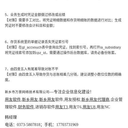
5、业务生成时凭证金额做过修改或出错
【对策】需要手工对比，将凭证明细数据和存货明细账的数据进行对比；生成
凭证时不要修改会计科目和金额；
6、存货系统里的单据记录丢失凭证索引号
【对策】在gl_accvouch表中查询出凭证，找到索引号，再打开ia_subsidiary
将凭证线索号添加到cpz_id，需要通过操作后台数据库，请务必备份账套。
7、由四舍五入有尾差导致对账不平
【对策】由四舍五入导致存货与总账相差几分钱，建议调整小数位位数的精确
度。
---专注企业信息化建设！
新乡市万景网络技术有限公司
用友软件
,
新乡用友
,
新乡用友
软件,用友授权,
新乡用友代理商
,企业管
理软件,
财务软件
,进销存软件
用友T3
,用友T6,
用友U8
,用友NC
韩经理
电话：0373-5807818；手机：17703731969