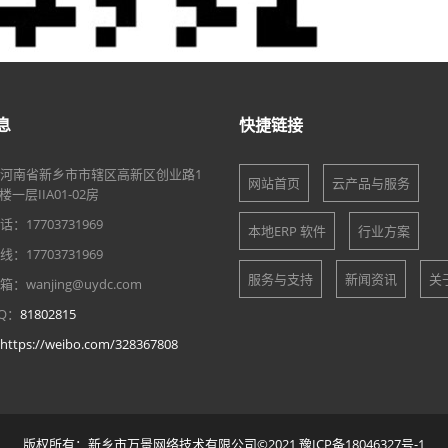
息
快捷链接
河南省新乡市市辖区高新区创业路1
网站首页
云产品与服务
一层IIA01-02房
：17703731969
本地ERP 软件
行业方案
：17703731969
服务与支持
新闻资讯
关
wanjing@uydc.com
Q：
81802815
https://weibo.com/328367808
版权所有：新乡市万景网络技术有限公司©2021
豫ICP备18046327号-1