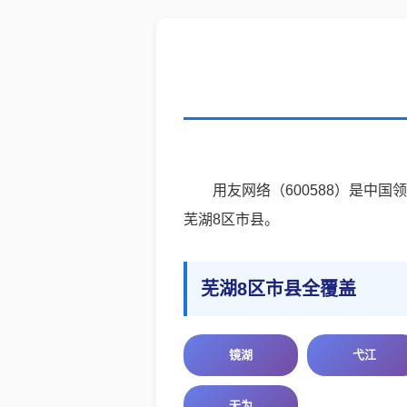
用友网络（600588）是
芜湖8区市县。
芜湖8区市县全覆盖
镜湖
弋江
无为