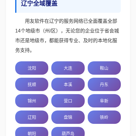
辽宁全域覆盖
用友软件在辽宁的服务网络已全面覆盖全部
14个地级市（州/区），无论您的企业位于省会城
市还是地级市，都能获得专业、及时的本地化服
务支持。
沈阳
大连
鞍山
抚顺
本溪
丹东
锦州
营口
阜新
辽阳
盘锦
铁岭
朝阳
葫芦岛