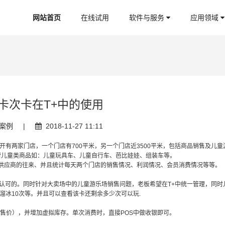
网站首页
在线试用
软件与服务
应用领域
卡次卡在T+中的使用
案例
|
2018-11-27 11:11
有两家门店，一个门店有700平米，另一个门店近3500平米，包括商品销售及儿童
营儿童类商品如：儿童玩具车、儿童自行车、芭比娃娃、组装车等。
应商的往来、并且统计每天两个门店的销售情况、利润情况、会员消费情况等等。
认可的。同时针对大卖场中的儿童游乐场销售问题，老板希望在T+中统一管理，同时
溜冰10次等。并且可以查看该卡还剩余多少次可以玩.
价），并增加虚拟库存。单次消费时，直接POS中做收银即可。