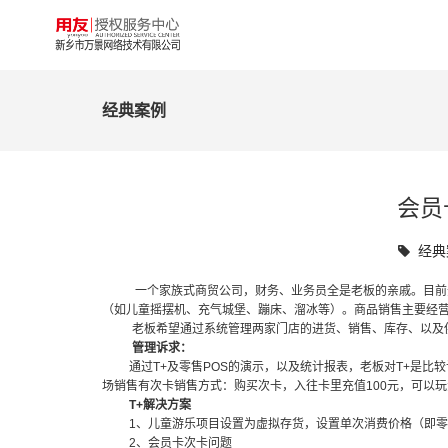
经典案例
会员
经典
一个家族式商贸公司，财务、业务员全是老板的亲戚。目前开
（如儿童摇摆机、充气城堡、蹦床、溜冰等）。商品销售主要经
老板希望通过系统管理两家门店的进货、销售、库存、以及供
管理诉求：
通过T+及零售POS的演示，以及统计报表，老板对T+是比较
场销售有次卡销售方式：购买次卡，入往卡里充值100元，可以玩
T+解决方案
1、儿童游乐项目设置为虚拟存货，设置单次消费价格（即零售
2、会员卡次卡问题