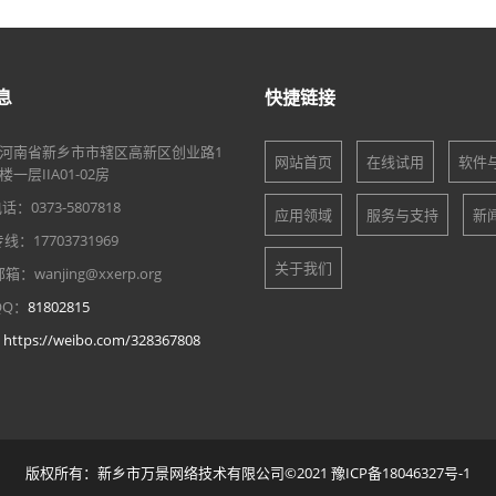
息
快捷链接
河南省新乡市市辖区高新区创业路1
网站首页
在线试用
软件
一层IIA01-02房
：0373-5807818
应用领域
服务与支持
新
：17703731969
关于我们
：wanjing@xxerp.org
Q：
81802815
：
https://weibo.com/328367808
版权所有：新乡市万景网络技术有限公司©2021
豫ICP备18046327号-1