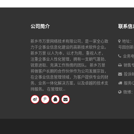
公司简介
联系信
新乡市万景网络技术有限公司，是一家全心致
地址：
力于企事业信息化建设的高新技术软件企业。
号园创新楼
新乡万景 以人为本，以才为用，重视人才，
业务电话
注重企事业人性化管理，拥有一支朝气蓬勃、
锐意进取、充满工作热情的团队。 新乡万景
销售专线
将做客户长期的合作伙伴作为公司发展宗旨，
投诉邮箱
在企事业信息管理领域，为客户提供专业的财
务、业务一体化解决方案，以及卓越的技术支
服务Q
持服务。 在管理软...
微博