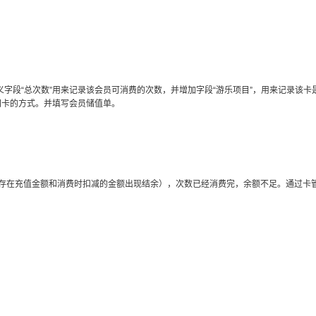
段“总次数”用来记录该会员可消费的次数，并增加字段“游乐项目”，用来记录该卡
同卡的方式。并填写会员储值单。
存在充值金额和消费时扣减的金额出现结余），次数已经消费完，余额不足。通过卡