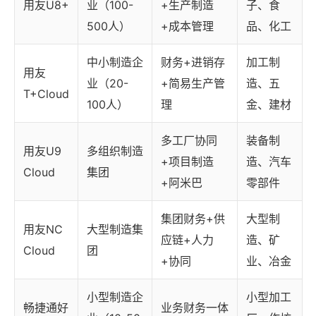
用友U8+
业（100-
+生产制造
子、食
500人）
+成本管理
品、化工
中小制造企
财务+进销存
加工制
用友
业（20-
+简易生产管
造、五
T+Cloud
100人）
理
金、建材
多工厂协同
装备制
用友U9
多组织制造
+项目制造
造、汽车
Cloud
集团
+阿米巴
零部件
集团财务+供
大型制
用友NC
大型制造集
应链+人力
造、矿
Cloud
团
+协同
业、冶金
小型制造企
小型加工
畅捷通好
业务财务一体