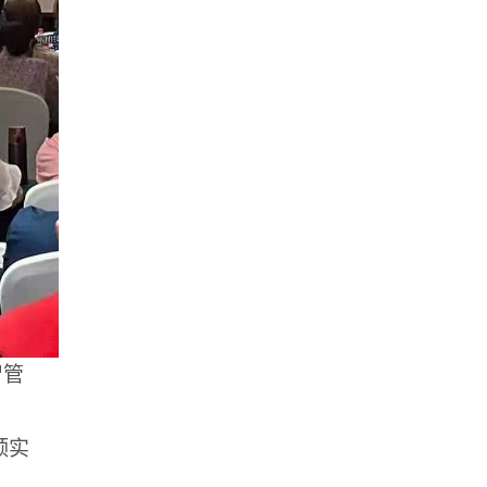
智管
颈实