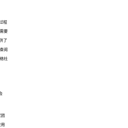
过程
需要
供了
查阅
络社
会
家团
应用