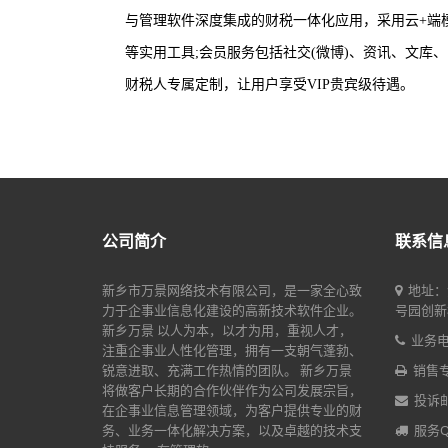
与管理软件深度集成的财税一体化应用，采用云+端
等实用工具;会员服务包括社交(微博)、资讯、文
财税人专属定制，让用户享受VIP贵宾级待遇。
公司简介
联系信
新乡市万景网络技术有限公司，是一家全心致
地址：
力于企事业信息化建设的高新技术软件企业。
号园创新楼
新乡万景 以人为本，以才为用，重视人才，
业务电话
注重企事业人性化管理，拥有一支朝气蓬勃、
锐意进取、充满工作热情的团队。 新乡万景
销售专线
将做客户长期的合作伙伴作为公司发展宗旨，
投诉邮箱
在企事业信息管理领域，为客户提供专业的财
务、业务一体化解决方案，以及卓越的技术支
服务Q