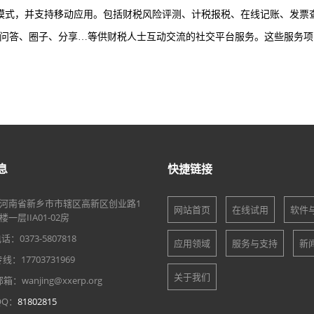
模式，并支持移动应用。包括财税风险评测、计税报税、在线记账、发票
库、问答、圈子、分享…等供财税人士互动交流的社交平台服务。这些服务项
息
快捷链接
河南省新乡市市辖区高新区创业路1
网站首页
在线试用
软件
一层IIA01-02房
：0373-5807818
应用领域
服务与支持
新
：17703731969
关于我们
：wanjing@xxerp.org
Q：
81802815