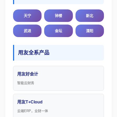
天宁
钟楼
新北
武进
金坛
溧阳
用友全系产品
用友好会计
智能云财务
用友T+Cloud
云端ERP，业财一体