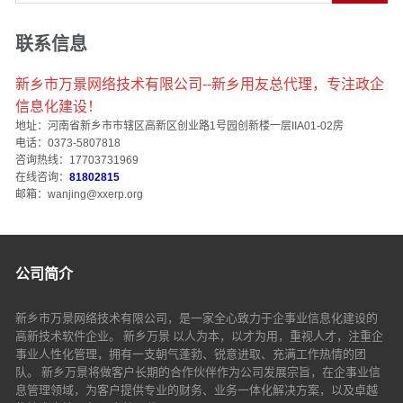
联系信息
新乡市万景网络技术有限公司--新乡用友总代理，专注政企
信息化建设！
地址：河南省新乡市市辖区高新区创业路1号园创新楼一层IIA01-02房
电话：0373-5807818
咨询热线：17703731969
在线咨询：
81802815
邮箱：wanjing@xxerp.org
公司简介
新乡市万景网络技术有限公司，是一家全心致力于企事业信息化建设的
高新技术软件企业。 新乡万景 以人为本，以才为用，重视人才，注重企
事业人性化管理，拥有一支朝气蓬勃、锐意进取、充满工作热情的团
队。 新乡万景将做客户长期的合作伙伴作为公司发展宗旨，在企事业信
息管理领域，为客户提供专业的财务、业务一体化解决方案，以及卓越