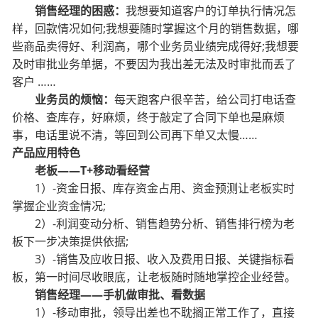
销售经理的困惑：
我想要知道客户的订单执行情况怎
样，回款情况如何;我想要随时掌握这个月的销售数据，哪
些商品卖得好、利润高，哪个业务员业绩完成得好;我想要
及时审批业务单据，不要因为我出差无法及时审批而丢了
客户 ……
业务员的烦恼：
每天跑客户很辛苦，给公司打电话查
价格、查库存，好麻烦，终于敲定了合同下单也是麻烦
事，电话里说不清，等回到公司再下单又太慢……
产品应用特色
老板——T+移动看经营
1）-资金日报、库存资金占用、资金预测让老板实时
掌握企业资金情况;
2）-利润变动分析、销售趋势分析、销售排行榜为老
板下一步决策提供依据;
3）-销售及应收日报、收入及费用日报、关键指标看
板，第一时间尽收眼底，让老板随时随地掌控
企业经营。
销售经理——手机做审批、看数据
1）-移动审批，领导出差也不耽搁正常工作了，直接