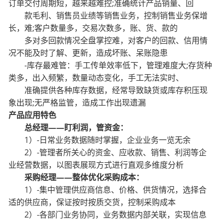
订单交付周期短，越来越难控;准确统计产品销量、回
款毛利、销售员业绩等销售业务，控制销售业务保增
长，难;客户数量多，交易次数多，账、货、款的
多对多回款情况全盘掌控难，对客户的回款、信用情
况不能及时了解、更新，造成坏账、呆账隐患
-库存最难管：手工传单效率低下，管理难度大;存货种
类多，出入频繁，数量动态变化，手工无法实时、
准确提供各种库存数据，经常导致缺货或库存积压现
象出现;无严格监管，造成工作出现遗漏
产品应用特色
总经理——盯利润，管资金：
1）-日常业务数据随时掌握，企业业务一览无余
2）-管理者所关心的资金、应收款、销售、利润等企
业经营数据，以图表展现方式进行直观多维度分析
采购经理——整体优化采购成本：
1）-集中管理供应商信息、价格、供货情况，选择合
适的供应商，保证按时按质交货，控制采购成本
2）-各部门业务协同，业务数据内部关联，实现信息