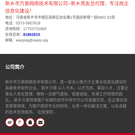
新乡市万景网络技术有限公司--新乡用友总代理，专注政企
信息化建设！
地址：河南省新乡市市辖区高新区创业路1号园创新楼一层IIA01-02房
电话：0373-5807818
咨询热线：17703731969
在线咨询：
81802815
邮箱：wanjing@xxerp.org
公司简介
新乡市万景网络技术有限公司，是一家全心致力于企事业信息化建设的
高新技术软件企业。 新乡万景 以人为本，以才为用，重视人才，注重企
事业人性化管理，拥有一支朝气蓬勃、锐意进取、充满工作热情的团
队。 新乡万景将做客户长期的合作伙伴作为公司发展宗旨，在企事业信
息管理领域，为客户提供专业的财务、业务一体化解决方案，以及卓越
的技术支持服务。 在管理软...