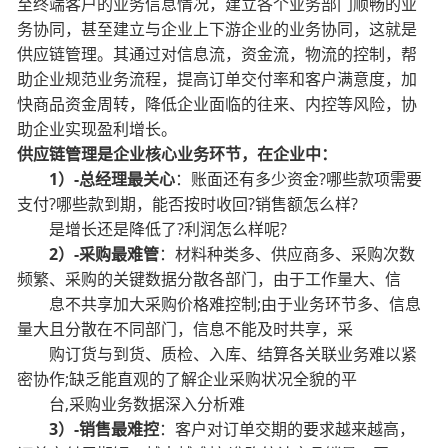
至终端客户的业务信息情况，建立各个业务部门顺畅的业
务协同，甚至建立与企业上下游企业的业务协同，这就是
供应链管理。其通过对信息流，资金流，物流的控制，帮
助企业规范业务流程，提高订单交付率和客户满意度，加
快商品资金周转，降低企业面临的往来、内控等风险，协
助企业实现盈利增长。
供应链管理是企业核心业务环节，在企业中：
1）-总经理最关心
：账面还有多少资金?哪些款项需要
支付?哪些款到期，能否按时收回?销售额怎么样?
是增长还是降低了?利润怎么样呢?
2）-采购最难管
：材料种类多、供应商多、采购次数
频繁、采购的关键数据分散各部门，由于工作量大、信
息不共享加大采购价格难控制;由于业务环节多、信息
量大且分散在不同部门，信息不能及时共享，采
购订货与到货、质检、入库、结算各关联业务难以紧
密协作;缺乏能直观的了解企业采购状况全貌的平
台,采购业务数据深入分析难
3）-销售最难控
：客户对订单交期的要求越来越高，