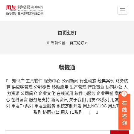
首页幻灯
当前位置：
首页幻灯
>
畅捷通
知识库
工具软件
服务中心
公司新闻
行业动态
经典案例
财务核
算
供应链管理
分销零售
移动应用
生产管理
行政事业
协同办公
人
力资源
公司简介
企业文化
在线试用
软件与服务
企业荣誉
案例中
心
在线留言
服务与支持
新闻资讯
关于我们
用友YS系列
用友U8系
列
用友T+系列
用友云服务
系统定制开发
用友NC/U9C
用友T3/T6
系列
协同办公
用友T1系列
|