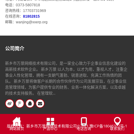
电话：0373-5807818
咨询热线：17703731969
在线咨询：
81802815
邮箱：wanjing@xxerp.org
公司简介
新乡市万景网络技术有限公司，是一家全心致力于企事业信息化建设的
高新技术软件企业。 新乡万景 以人为本，以才为用，重视人才，注重企
事业人性化管理，拥有一支朝气蓬勃、锐意进取、充满工作热情的团
队。 新乡万景将做客户长期的合作伙伴作为公司发展宗旨，在企事业信
息管理领域，为客户提供专业的财务、业务一体化解决方案，以及卓越
的技术支持服务。 在管理软...
版权所有：新乡市万景网络技术有限公司©2021
豫ICP备18046327号-1
网站首页
产品中心
电话咨询
联系我们